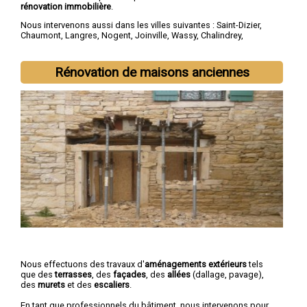
rénovation immobilière
.
Nous intervenons aussi dans les villes suivantes :
Saint-Dizier
,
Chaumont
,
Langres
,
Nogent
,
Joinville
,
Wassy
,
Chalindrey
,
Bourbonne-les-Bains
,
Val-de-Meuse
,
Montier-en-Der
Rénovation de maisons anciennes
Nous effectuons des travaux d'
aménagements extérieurs
tels
que des
terrasses
, des
façades
, des
allées
(dallage, pavage),
des
murets
et des
escaliers
.
En tant que professionnels du bâtiment, nous intervenons pour