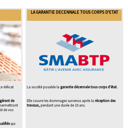
LA GARANTIE DECENNALE TOUS CORPS D'ETAT
ce délicat
La société possède la
garantie décennale tous corps d'état.
gérant de
Elle couvre les dommages survenus après la
réception des
 permettront
travaux,
pendant une durée de 10 ans.
ité de vos
alifiés
qui