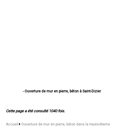
- Ouverture de mur en pierre, béton à Saint-Dizier
- Ouverture de mur en pierre, béton à Chaumont
- Ouverture de mur en pierre, béton à Langres
- Ouverture de mur en pierre, béton à Nogent
Cette page a été consulté 1040 fois.
- Ouverture de mur en pierre, béton à Joinville
- Ouverture de mur en pierre, béton à Wassy
- Ouverture de mur en pierre, béton à Chalindrey
Accueil
Ouverture de mur en pierre, béton dans la Haute-Marne
- Ouverture de mur en pierre, béton à Bourbonne-les-Bains