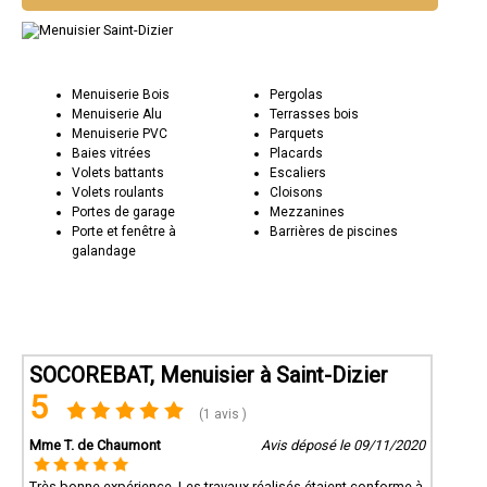
Menuiserie Bois
Pergolas
Menuiserie Alu
Terrasses bois
Menuiserie PVC
Parquets
Baies vitrées
Placards
Volets battants
Escaliers
Volets roulants
Cloisons
Portes de garage
Mezzanines
Porte et fenêtre à
Barrières de piscines
galandage
SOCOREBAT, Menuisier à Saint-Dizier
5
(1 avis )
Mme T. de Chaumont
Avis déposé le 09/11/2020
Très bonne expérience. Les travaux réalisés étaient conforme à