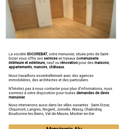
La société
SOCOREBAT
, votre menuisier, située près de Saint-
Dizier vous offre ses
services
en travaux de
menuiserie
intérieure et extérieure
, neuf ou
rénovation
pour des
maisons
,
appartements
,
manoirs
,
châteaux
.
Nous travaillons essentiellement avec des agences
immobilières, des architectes et des particuliers.
N'hésitez pas à nous contacter pour plus d'informations, nous
sommes à votre disposition pour toutes
demandes de devis
menuisier.
Nous intervenons aussi dans les villes suivantes :
Saint-Dizier
,
Chaumont
,
Langres
,
Nogent
,
Joinville
,
Wassy
,
Chalindrey
,
Bourbonne-les-Bains
,
Val-de-Meuse
,
Montier-en-Der