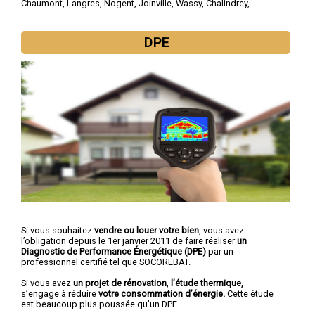
Chaumont
,
Langres
,
Nogent
,
Joinville
,
Wassy
,
Chalindrey
,
Bourbonne-les-Bains
,
Val-de-Meuse
,
Montier-en-Der
DPE
Si vous souhaitez
vendre ou louer votre bien
, vous avez
l’obligation depuis le 1er janvier 2011 de faire réaliser
un
Diagnostic de Performance Énergétique (DPE)
par un
professionnel certifié tel que SOCOREBAT.
Si vous avez
un projet de rénovation
,
l’étude thermique,
s’engage à réduire
votre consommation d’énergie.
Cette étude
est beaucoup plus poussée qu’un DPE.