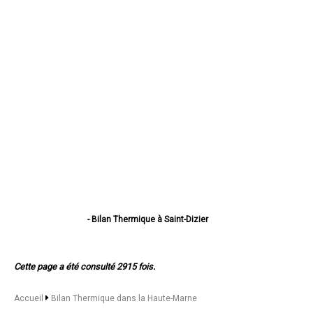
- Bilan Thermique à Saint-Dizier
- Bilan Thermique à Chaumont
- Bilan Thermique à Langres
- Bilan Thermique à Nogent
Cette page a été consulté 2915 fois.
- Bilan Thermique à Joinville
- Bilan Thermique à Wassy
- Bilan Thermique à Chalindrey
Accueil
Bilan Thermique dans la Haute-Marne
- Bilan Thermique à Bourbonne-les-Bains