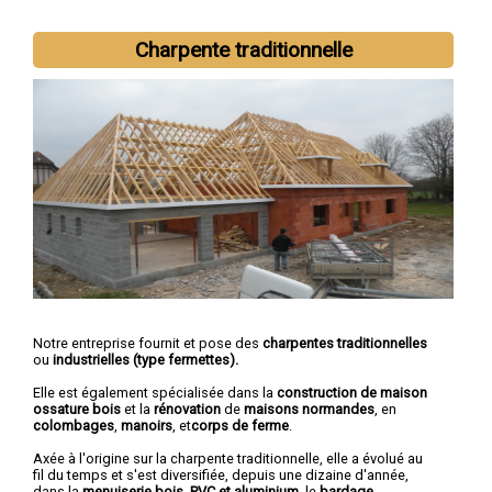
Charpente traditionnelle
Notre entreprise fournit et pose des
charpentes traditionnelles
ou
industrielles (type fermettes).
Elle est également spécialisée dans la
construction de maison
ossature bois
et la
rénovation
de
maisons normandes
, en
colombages
,
manoirs
, et
corps de ferme
.
Axée à l'origine sur la charpente traditionnelle, elle a évolué au
fil du temps et s'est diversifiée, depuis une dizaine d'année,
dans la
menuiserie bois, PVC et aluminium
, le
bardage
,