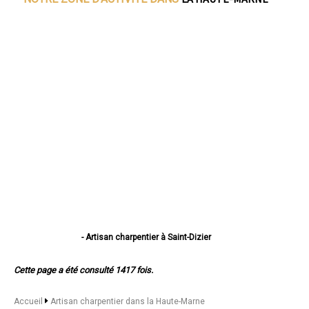
- Artisan charpentier à Saint-Dizier
- Artisan charpentier à Chaumont
- Artisan charpentier à Langres
Cette page a été consulté 1417 fois.
- Artisan charpentier à Nogent
- Artisan charpentier à Joinville
- Artisan charpentier à Wassy
Accueil
Artisan charpentier dans la Haute-Marne