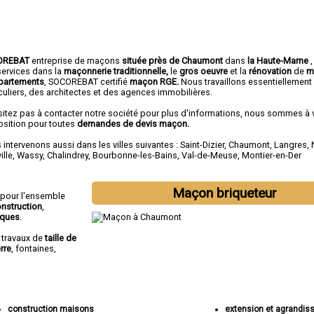
OREBAT
entreprise de maçons
située près de Chaumont
dans
la Haute-Marne
services dans la
maçonnerie traditionnelle,
le
gros oeuvre
et la
rénovation
de
m
partements
, SOCOREBAT certifié
maçon RGE.
Nous travaillons essentiellement
culiers, des architectes et des agences immobilières.
sitez pas à contacter notre société pour plus d'informations, nous sommes à 
osition pour toutes
demandes de devis maçon.
intervenons aussi dans les villes suivantes :
Saint-Dizier
,
Chaumont
,
Langres
,
ille
,
Wassy
,
Chalindrey
,
Bourbonne-les-Bains
,
Val-de-Meuse
,
Montier-en-Der
Maçon briqueteur
 pour l'ensemble
nstruction
,
iques
.
s travaux de
taille de
rre
, fontaines,
construction maisons
extension et agrandi