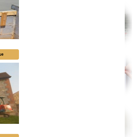
Auxerre
Belfort
Évry
Boulogne-Billancourt
Saint-Denis
Créteil
Argenteuil
que