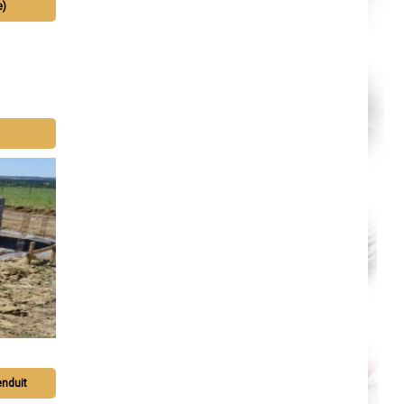
e)
enduit