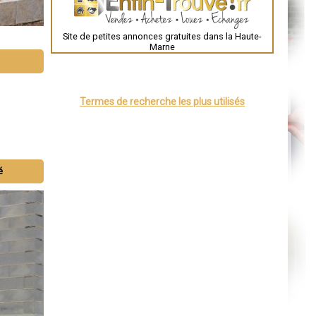
Brest
Nîmes
Toulouse
Site de petites annonces gratuites dans la Haute-
Auch
Marne
Bordeaux
Montpellier
Rennes
Châteauroux
Tours
Termes de recherche les plus utilisés
Grenoble
Dole
Mont-de-Marsan
Blois
Saint-Étienne
Le Puy-en-Velay
Nantes
é
Orléans
Cahors
Agen
Mende
Angers
Cherbourg-Octeville
Reims
Saint-Dizier
Laval
Nancy
Verdun
Lorient
Metz
Nevers