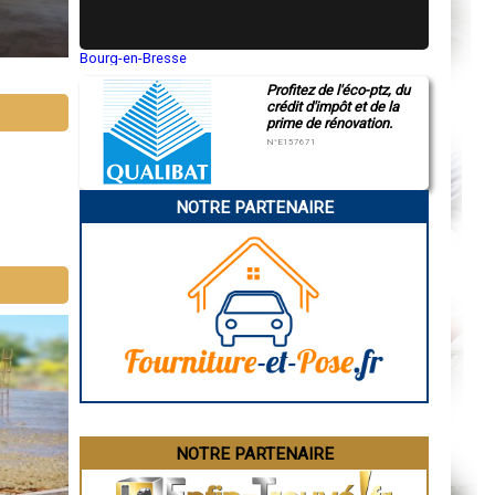
Bourg-en-Bresse
Saint-Quentin
Profitez de l'éco-ptz, du
Montluçon
crédit d'impôt et de la
Manosque
prime de rénovation.
Gap
Nice
N°E157671
Annonay
Charleville-Mézières
Pamiers
NOTRE PARTENAIRE
Troyes
Narbonne
Rodez
Marseille
Caen
Aurillac
Angoulême
La Rochelle
Bourges
Brive-la-Gaillarde
Dijon
Saint-Brieuc
Guéret
Périgueux
Besançon
NOTRE PARTENAIRE
Valence
Évreux
Chartres