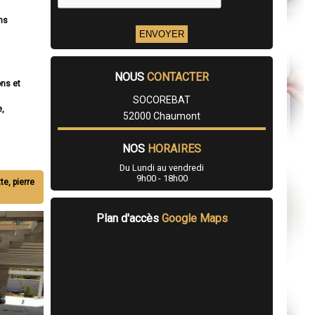
ns
NOUS
CONTACTER
ons et
SOCOREBAT
e,
52000 Chaumont
NOS
HORAIRES
Du Lundi au vendredi
9h00 - 18h00
te, pierre
Plan d'accès
Google Maps