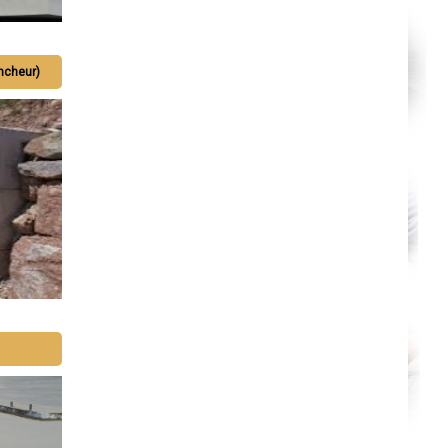
Lille
Beauvais
Alençon
Calais
Clermont-Ferrand
ncheur)
Pau
Tarbes
Perpignan
Strasbourg
Mulhouse
Lyon
Vesoul
Chalon-sur-Saône
Le Mans
Chambéry
Annecy
Paris
Le Havre
Chelles
Versailles
Niort
Amiens
Albi
Montauban
Toulon
Avignon
La Roche-sur-Yon
Poitiers
Limoges
Épinal