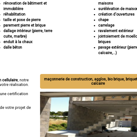
rénovation de bâtiment et
maisons
immobilière
surélévation de maiso
réhabilitation
création d'ouvertures
taille et pose de pierre
chape
parement pierre et brique
carrelage
dallage intérieur (pierre, terre
ravalement extérieur
cuite, marbre)
jointoiement de moell
enduit à la chaux
briques
dalle béton
pavage extérieur (pierr
calcaire,...)
maçonnerie de construction, agglos, bio brique, briquet
 cellulaire
, notre
calcaire
otre réalisation.
une certification
de votre projet de