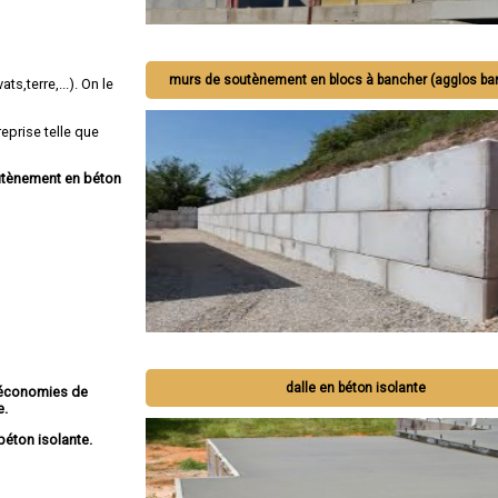
murs de soutènement en blocs à bancher (agglos ba
ts,terre,...). On le
eprise telle que
outènement en béton
dalle en béton isolante
économies de
e.
béton isolante.