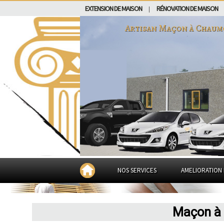
EXTENSION DE MAISON
RÉNOVATION DE MAISON
|
Artisan Maçon à
Chaum
NOS SERVICES
AMELIORATION 
Maçon à