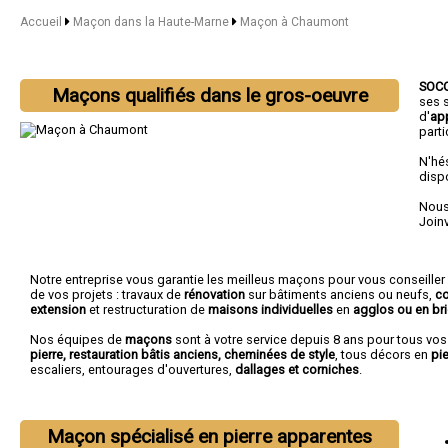
Accueil
Maçon dans la Haute-Marne
Maçon à Chaumont
SOC
Maçons qualifiés dans le gros-oeuvre
ses 
d'
ap
parti
N'hé
disp
Nous 
Joinv
Notre entreprise vous garantie les meilleus maçons pour vous conseiller
de vos projets : travaux de
rénovation
sur bâtiments anciens ou neufs,
co
extension
et restructuration de
maisons individuelles
en
agglos ou en br
Nos équipes de
maçons
sont à votre service depuis 8 ans pour tous vo
pierre, restauration bâtis anciens, cheminées de style
, tous décors en
pie
escaliers, entourages d'ouvertures,
dallages et corniches
.
Maçon spécialisé en pierre apparentes