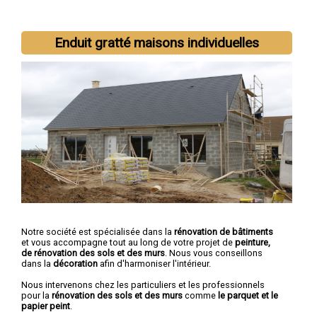
Nous intervenons aussi dans les villes suivantes :
Saint-Dizier
,
Enduit gratté maisons individuelles
Chaumont
,
Langres
,
Nogent
,
Joinville
,
Wassy
,
Chalindrey
,
Bourbonne-les-Bains
,
Val-de-Meuse
,
Montier-en-Der
Notre société est spécialisée dans la
rénovation de bâtiments
et vous accompagne tout au long de votre projet de
peinture,
de rénovation des sols et des murs
. Nous vous conseillons
dans la
décoration
afin d'harmoniser l'intérieur.
Nous intervenons chez les particuliers et les professionnels
pour la
rénovation des sols et des murs
comme
le parquet et le
papier peint
.