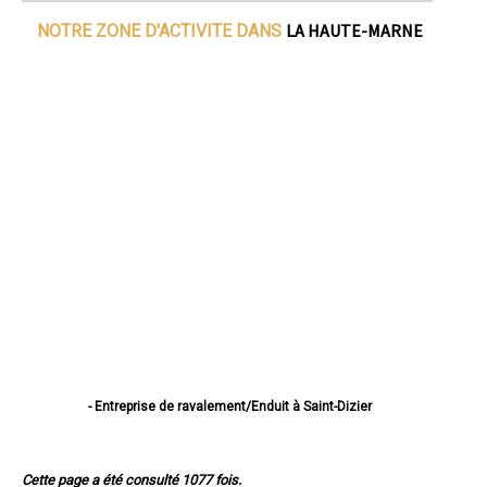
LA HAUTE-MARNE
NOTRE ZONE D'ACTIVITE DANS
- Entreprise de ravalement/Enduit à Saint-Dizier
- Entreprise de ravalement/Enduit à Chaumont
- Entreprise de ravalement/Enduit à Langres
- Entreprise de ravalement/Enduit à Nogent
Cette page a été consulté 1077 fois.
- Entreprise de ravalement/Enduit à Joinville