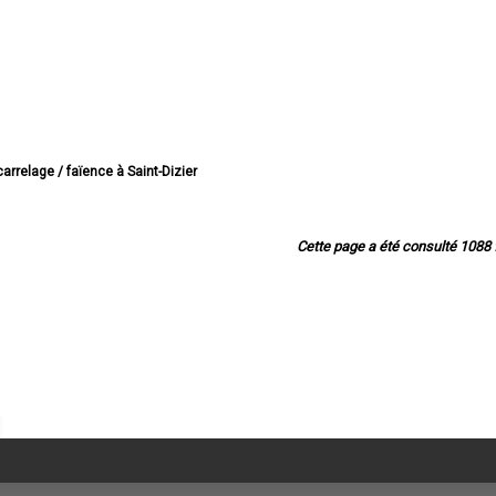
carrelage / faïence à Saint-Dizier
e carrelage / faïence à Chaumont
e carrelage / faïence à Langres
de carrelage / faïence à Nogent
Cette page a été consulté 1088 f
e carrelage / faïence à Joinville
de carrelage / faïence à Wassy
 carrelage / faïence à Chalindrey
elage / faïence à Bourbonne-les-Bains
carrelage / faïence à Val-de-Meuse
arrelage / faïence à Montier-en-Der
/ faïence à Éclaron-Braucourt-Sainte-Livière
relage / faïence à Eurville-Bienville
e carrelage / faïence à Bologne
elage / faïence à Bettancourt-la-Ferrée
arrelage / faïence à Châteauvillain
 carrelage / faïence à Rolampont
rrelage / faïence à Villiers-en-Lieu