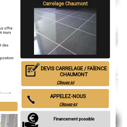
Carrelage Chaumont
us offre
et murs
et des
sposition
DEVIS CARRELAGE / FAÏENCE
CHAUMONT
Cliquez ici
Nogent
,
APPELEZ-NOUS
Cliquez-ici
Financement possible