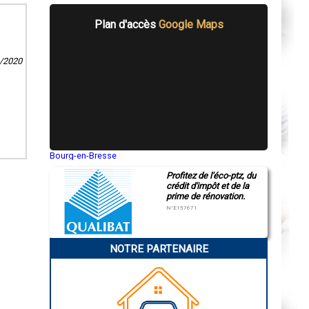
Plan d'accès
Google Maps
1/2020
Bourg-en-Bresse
Saint-Quentin
Profitez de l'éco-ptz, du
Montluçon
crédit d'impôt et de la
Manosque
prime de rénovation.
Gap
Nice
N°E157671
Annonay
Charleville-Mézières
Pamiers
NOTRE PARTENAIRE
Troyes
Narbonne
Rodez
Marseille
Caen
Aurillac