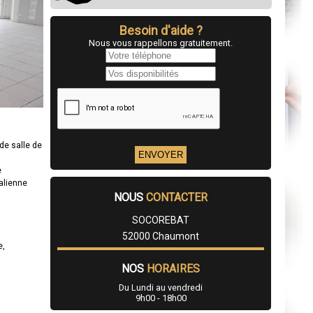
Besoin d'aide ?
Nous vous rappellons gratuitement.
de salle de
e
talienne
NOUS
CONTACTER
SOCOREBAT
52000 Chaumont
e,
NOS
HORAIRES
Du Lundi au vendredi
9h00 - 18h00