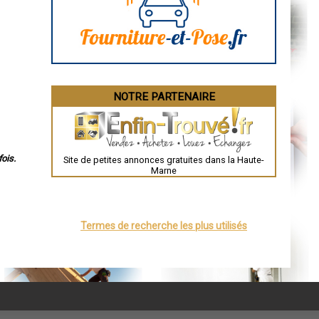
Angoulême
La Rochelle
Bourges
Brive-la-Gaillarde
Dijon
Saint-Brieuc
Guéret
Périgueux
Besançon
NOTRE PARTENAIRE
Valence
Évreux
Chartres
Brest
Nîmes
Toulouse
ois.
Site de petites annonces gratuites dans la Haute-
Auch
Marne
Bordeaux
Montpellier
Rennes
Châteauroux
Tours
Termes de recherche les plus utilisés
Grenoble
Dole
Mont-de-Marsan
Blois
Saint-Étienne
Le Puy-en-Velay
Nantes
Orléans
Cahors