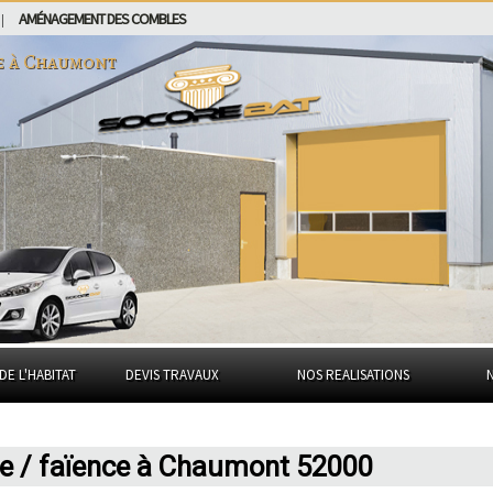
AMÉNAGEMENT DES COMBLES
|
e à
Chaumont
DE L'HABITAT
DEVIS TRAVAUX
NOS REALISATIONS
ge / faïence à Chaumont 52000