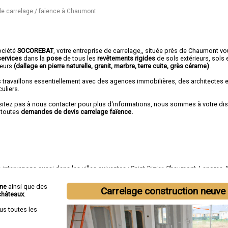
de carrelage / faïence à Chaumont
ociété
SOCOREBAT
,
votre entreprise de carrelage,
, située près de Chaumont vo
services
dans la
pose
de tous les
revêtements rigides
de sols extérieurs, sols 
ieurs
(dallage en pierre naturelle, granit, marbre, terre cuite, grès cérame)
.
 travaillons essentiellement avec des agences immobilières, des architectes 
culiers.
sitez pas à nous contacter pour plus d'informations, nous sommes à votre di
 toutes
demandes de devis carrelage faïence.
intervenons aussi dans les villes suivantes :
Saint-Dizier
,
Chaumont
,
Langres
,
ille
,
Wassy
,
Chalindrey
,
Bourbonne-les-Bains
,
Val-de-Meuse
,
Montier-en-Der
nne
ainsi que des
Carrelage construction neuve
châteaux
.
us toutes les