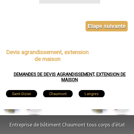
Devis agrandissement, extension
de maison
DEMANDES DE DEVIS AGRANDISSEMENT, EXTENSION DE
MAISON
Saint-Dizier
Chaumont
Langres
Nogent
Joinville
Wassy
Chalindrey
Bourbonne-les-Bains
Entreprise de bâtiment Chaumont tous corps d'état