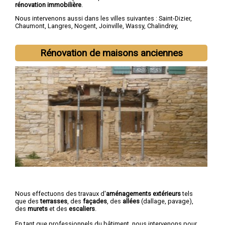
rénovation immobilière
.
Nous intervenons aussi dans les villes suivantes :
Saint-Dizier
,
Chaumont
,
Langres
,
Nogent
,
Joinville
,
Wassy
,
Chalindrey
,
Bourbonne-les-Bains
,
Val-de-Meuse
,
Montier-en-Der
Rénovation de maisons anciennes
Nous effectuons des travaux d'
aménagements extérieurs
tels
que des
terrasses
, des
façades
, des
allées
(dallage, pavage),
des
murets
et des
escaliers
.
En tant que professionnels du bâtiment, nous intervenons pour