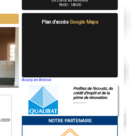
Du Lundi au vendredi
9h00 - 18h00
Plan d'accès
Google Maps
Bourg-en-Bresse
Saint-Quentin
Profitez de l'éco-ptz, du
Montluçon
crédit d'impôt et de la
Manosque
prime de rénovation.
Gap
Nice
N°E157671
Annonay
Charleville-Mézières
Pamiers
1/2020
NOTRE PARTENAIRE
Troyes
Narbonne
Rodez
Marseille