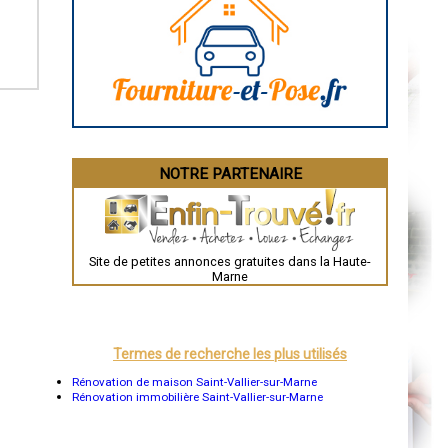
Caen
Aurillac
Angoulême
La Rochelle
Bourges
Brive-la-Gaillarde
Dijon
Saint-Brieuc
Guéret
Périgueux
Besançon
NOTRE PARTENAIRE
Valence
Évreux
Chartres
Brest
Nîmes
Toulouse
Site de petites annonces gratuites dans la Haute-
Auch
Marne
Bordeaux
Montpellier
Rennes
Châteauroux
Tours
Termes de recherche les plus utilisés
Grenoble
Dole
Rénovation de maison Saint-Vallier-sur-Marne
Mont-de-Marsan
Rénovation immobilière Saint-Vallier-sur-Marne
Blois
Saint-Étienne
Le Puy-en-Velay
Nantes