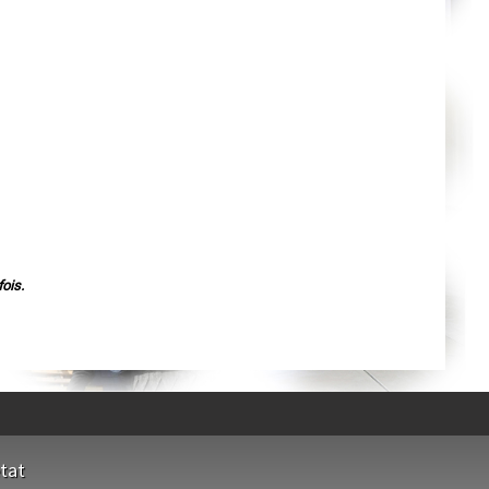
Orléans
Cahors
Agen
Mende
Angers
Cherbourg-Octeville
Reims
Saint-Dizier
Laval
Nancy
Verdun
Lorient
Metz
Nevers
Lille
Beauvais
Alençon
ois.
Calais
Clermont-Ferrand
Pau
Tarbes
Perpignan
Strasbourg
Mulhouse
Lyon
Vesoul
Chalon-sur-Saône
Le Mans
état
Chambéry
Annecy