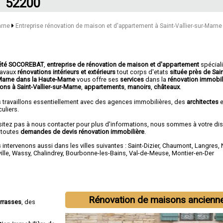
52200
arne
Entreprise rénovation de maison et d'appartement à Saint-Vallier-sur-Marne
été SOCOREBAT
,
entreprise de rénovation de maison et d'appartement
spécial
travaux
rénovations intérieurs et extérieurs
tout corps d'etats
située près de Sain
Marne dans la Haute-Marne
vous offre ses
services
dans la
rénovation immobil
ons à Saint-Vallier-sur-Marne
,
appartements
,
manoirs
,
châteaux
.
 travaillons essentiellement avec des agences immobilières, des
architectes
e
culiers.
sitez pas à nous contacter pour plus d'informations, nous sommes à votre di
 toutes
demandes de devis rénovation immobilière
.
intervenons aussi dans les villes suivantes :
Saint-Dizier
,
Chaumont
,
Langres
,
ille
,
Wassy
,
Chalindrey
,
Bourbonne-les-Bains
,
Val-de-Meuse
,
Montier-en-Der
Rénovation de maisons ancienn
errasses
, des