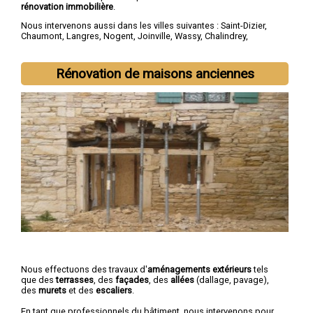
rénovation immobilière
.
Nous intervenons aussi dans les villes suivantes :
Saint-Dizier
,
Chaumont
,
Langres
,
Nogent
,
Joinville
,
Wassy
,
Chalindrey
,
Bourbonne-les-Bains
,
Val-de-Meuse
,
Montier-en-Der
Rénovation de maisons anciennes
Nous effectuons des travaux d'
aménagements extérieurs
tels
que des
terrasses
, des
façades
, des
allées
(dallage, pavage),
des
murets
et des
escaliers
.
En tant que professionnels du bâtiment, nous intervenons pour