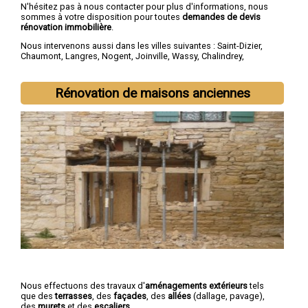
N'hésitez pas à nous contacter pour plus d'informations, nous
sommes à votre disposition pour toutes
demandes de devis
rénovation immobilière
.
Nous intervenons aussi dans les villes suivantes :
Saint-Dizier
,
Chaumont
,
Langres
,
Nogent
,
Joinville
,
Wassy
,
Chalindrey
,
Bourbonne-les-Bains
,
Val-de-Meuse
,
Montier-en-Der
Rénovation de maisons anciennes
Nous effectuons des travaux d'
aménagements extérieurs
tels
que des
terrasses
, des
façades
, des
allées
(dallage, pavage),
des
murets
et des
escaliers
.