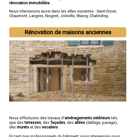
rénovation immobilière
.
Nous intervenons aussi dans les villes suivantes :
Saint-Dizier
,
Chaumont
,
Langres
,
Nogent
,
Joinville
,
Wassy
,
Chalindrey
,
Bourbonne-les-Bains
,
Val-de-Meuse
,
Montier-en-Der
Rénovation de maisons anciennes
Nous effectuons des travaux d'
aménagements extérieurs
tels
que des
terrasses
, des
façades
, des
allées
(dallage, pavage),
des
murets
et des
escaliers
.
En tant que professionnels du bâtiment, nous intervenons pour