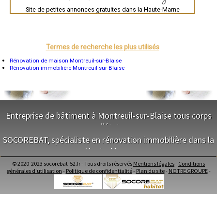
- Entreprise de rénovation immobilière à Verbiesles
Montpellier
Site de petites annonces gratuites dans la Haute-Marne
Rennes
- Entreprise de rénovation immobilière à Richebourg
Châteauroux
- Entreprise de rénovation immobilière à Luzy-sur-Marne
Tours
- Entreprise de rénovation immobilière à Cohons
Grenoble
- Entreprise de rénovation immobilière à Planrupt
Dole
- Entreprise de rénovation immobilière à Suzannecourt
Mont-de-Marsan
Termes de recherche les plus utilisés
Blois
- Entreprise de rénovation immobilière à Fronville
Saint-Étienne
Rénovation de maison Montreuil-sur-Blaise
- Entreprise de rénovation immobilière à Dommartin-le-Saint-Père
Le Puy-en-Velay
Rénovation immobilière Montreuil-sur-Blaise
- Entreprise de rénovation immobilière à Chaudenay
Nantes
- Entreprise de rénovation immobilière à Osne-le-Val
Orléans
- Entreprise de rénovation immobilière à Illoud
Cahors
Agen
- Entreprise de rénovation immobilière à Vignory
Mende
- Entreprise de rénovation immobilière à Rupt
Angers
Entreprise de bâtiment à Montreuil-sur-Blaise tous corps
- Entreprise de rénovation immobilière à Ageville
Cherbourg-Octeville
- Entreprise de rénovation immobilière à Heuilley-Cotton
d'état
Reims
- Entreprise de rénovation immobilière à Harréville-les-Chanteurs
Saint-Dizier
SOCOREBAT, spécialiste en rénovation immobilière dans la
Laval
- Entreprise de rénovation immobilière à Goncourt
NOS SERVICES
Nancy
Haute-Marne
- Entreprise de rénovation immobilière à Euffigneix
Verdun
- Entreprise de rénovation immobilière à Dammartin-sur-Meuse
Maitrise d'oeuvre Montreuil-sur-Blaise
Lorient
© 2020-2023 socorebat-52.fr - Tous droits réservés
Mentions légales
-
Conditions
- Entreprise de rénovation immobilière à Pierremont-sur-Amance
NOS SERVICES
Conception Plan Montreuil-sur-Blaise
Metz
générales d'utilisation
-
Politique de confidentialité
-
Plan du site
-
NOTRE GROUPE
-
- Entreprise de rénovation immobilière à Genevrières
Nevers
Terrassement Montreuil-sur-Blaise
Lille
Maitrise d'oeuvre dans la Haute-Marne
- Entreprise de rénovation immobilière à Heuilley-le-Grand
Maçonnerie Montreuil-sur-Blaise
Beauvais
Conception Plan dans la Haute-Marne
- Entreprise de rénovation immobilière à Narcy
Charpente Montreuil-sur-Blaise
Alençon
Terrassement dans la Haute-Marne
- Entreprise de rénovation immobilière à Vals-des-Tilles
Couverture Montreuil-sur-Blaise
Calais
Maçonnerie dans la Haute-Marne
- Entreprise de rénovation immobilière à Lecey
Menuiserie Bois PVC Alu Montreuil-sur-Blaise
Clermont-Ferrand