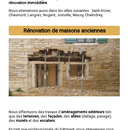
rénovation immobilière
.
Nous intervenons aussi dans les villes suivantes :
Saint-Dizier
,
Chaumont
,
Langres
,
Nogent
,
Joinville
,
Wassy
,
Chalindrey
,
Bourbonne-les-Bains
,
Val-de-Meuse
,
Montier-en-Der
Rénovation de maisons anciennes
Nous effectuons des travaux d'
aménagements extérieurs
tels
que des
terrasses
, des
façades
, des
allées
(dallage, pavage),
des
murets
et des
escaliers
.
En tant que professionnels du bâtiment, nous intervenons pour