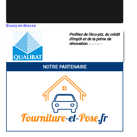
- Entreprise de rénovation immobilière à Laferté-sur-Aube
- Entreprise de rénovation immobilière à Robert-Magny-Laneuville-à-
Rémy
- Entreprise de rénovation immobilière à Louze
- Entreprise de rénovation immobilière à Le Pailly
Bourg-en-Bresse
- Entreprise de rénovation immobilière à Leffonds
Saint-Quentin
- Entreprise de rénovation immobilière à Esnouveaux
Profitez de l'éco-ptz, du crédit
Montluçon
- Entreprise de rénovation immobilière à Darmannes
d'impôt et de la prime de
Manosque
- Entreprise de rénovation immobilière à Melay
rénovation.
Gap
N°E157671
- Entreprise de rénovation immobilière à Chassigny
Nice
Annonay
- Entreprise de rénovation immobilière à Condes
Charleville-Mézières
- Entreprise de rénovation immobilière à Perrancey-les-Vieux-Moulins
Pamiers
- Entreprise de rénovation immobilière à Balesmes-sur-Marne
NOTRE PARTENAIRE
Troyes
- Entreprise de rénovation immobilière à Saint-Thiébault
Narbonne
- Entreprise de rénovation immobilière à Neuilly-sur-Suize
Rodez
Marseille
- Entreprise de rénovation immobilière à Chatonrupt-Sommermont
Caen
- Entreprise de rénovation immobilière à Changey
Aurillac
- Entreprise de rénovation immobilière à Latrecey-Ormoy-sur-Aube
Angoulême
- Entreprise de rénovation immobilière à Peigney
La Rochelle
- Entreprise de rénovation immobilière à Thivet
Bourges
Brive-la-Gaillarde
- Entreprise de rénovation immobilière à Marnay-sur-Marne
Dijon
- Entreprise de rénovation immobilière à Prez-sous-Lafauche
Saint-Brieuc
- Entreprise de rénovation immobilière à Hallignicourt
Guéret
- Entreprise de rénovation immobilière à Mussey-sur-Marne
Périgueux
- Entreprise de rénovation immobilière à Bourdons-sur-Rognon
Besançon
Valence
- Entreprise de rénovation immobilière à Parnoy-en-Bassigny