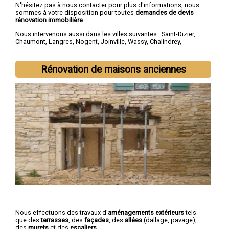
N'hésitez pas à nous contacter pour plus d'informations, nous
sommes à votre disposition pour toutes
demandes de devis
rénovation immobilière
.
Nous intervenons aussi dans les villes suivantes :
Saint-Dizier
,
Chaumont
,
Langres
,
Nogent
,
Joinville
,
Wassy
,
Chalindrey
,
Bourbonne-les-Bains
,
Val-de-Meuse
,
Montier-en-Der
Rénovation de maisons anciennes
Nous effectuons des travaux d'
aménagements extérieurs
tels
que des
terrasses
, des
façades
, des
allées
(dallage, pavage),
des
murets
et des
escaliers
.