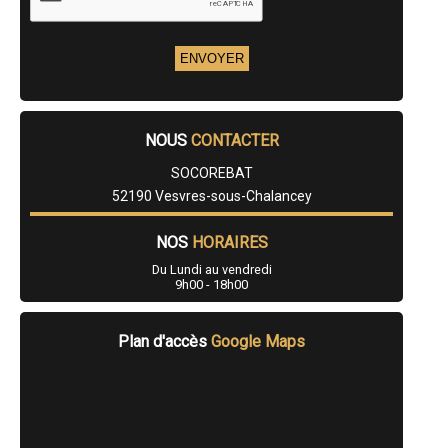
- Entreprise de rénovation immobilière à Doulevant-le-Château
- Entreprise de rénovation immobilière à Donjeux
- Entreprise de rénovation immobilière à Vaux-sur-Blaise
- Entreprise de rénovation immobilière à Sarrey
- Entreprise de rénovation immobilière à Curel
- Entreprise de rénovation immobilière à Longeville-sur-la-Laines
- Entreprise de rénovation immobilière à Rouvroy-sur-Marne
NOUS
CONTACTER
- Entreprise de rénovation immobilière à Brethenay
- Entreprise de rénovation immobilière à Allichamps
SOCOREBAT
- Entreprise de rénovation immobilière à Le Val-d'Esnoms
52190 Vesvres-sous-Chalancey
- Entreprise de rénovation immobilière à Saint-Blin
- Entreprise de rénovation immobilière à Orges
- Entreprise de rénovation immobilière à Poulangy
NOS
HORAIRES
- Entreprise de rénovation immobilière à Liffol-le-Petit
Du Lundi au vendredi
- Entreprise de rénovation immobilière à Troisfontaines-la-Ville
9h00 - 18h00
- Entreprise de rénovation immobilière à Bannes
- Entreprise de rénovation immobilière à Gudmont-Villiers
- Entreprise de rénovation immobilière à Dampierre
Plan d'accès
Google Maps
- Entreprise de rénovation immobilière à Champigny-lès-Langres
- Entreprise de rénovation immobilière à Terre-Natale
- Entreprise de rénovation immobilière à Droyes
- Entreprise de rénovation immobilière à Soncourt-sur-Marne
- Entreprise de rénovation immobilière à Voisey
- Entreprise de rénovation immobilière à Bricon