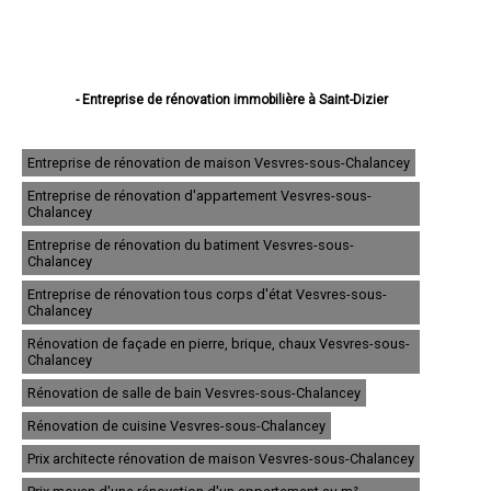
- Entreprise de rénovation immobilière à Saint-Dizier
- Entreprise de rénovation immobilière à Chaumont
- Entreprise de rénovation immobilière à Langres
- Entreprise de rénovation immobilière à Nogent
Entreprise de rénovation de maison Vesvres-sous-Chalancey
- Entreprise de rénovation immobilière à Joinville
Entreprise de rénovation d'appartement Vesvres-sous-
- Entreprise de rénovation immobilière à Wassy
Chalancey
- Entreprise de rénovation immobilière à Chalindrey
- Entreprise de rénovation immobilière à Bourbonne-les-Bains
Entreprise de rénovation du batiment Vesvres-sous-
- Entreprise de rénovation immobilière à Val-de-Meuse
Chalancey
- Entreprise de rénovation immobilière à Montier-en-Der
- Entreprise de rénovation immobilière à Éclaron-Braucourt-Sainte-
Entreprise de rénovation tous corps d'état Vesvres-sous-
Livière
Chalancey
- Entreprise de rénovation immobilière à Eurville-Bienville
Rénovation de façade en pierre, brique, chaux Vesvres-sous-
- Entreprise de rénovation immobilière à Bologne
Chalancey
- Entreprise de rénovation immobilière à Bettancourt-la-Ferrée
- Entreprise de rénovation immobilière à Châteauvillain
Rénovation de salle de bain Vesvres-sous-Chalancey
- Entreprise de rénovation immobilière à Rolampont
Rénovation de cuisine Vesvres-sous-Chalancey
- Entreprise de rénovation immobilière à Villiers-en-Lieu
- Entreprise de rénovation immobilière à Froncles
Prix architecte rénovation de maison Vesvres-sous-Chalancey
- Entreprise de rénovation immobilière à Bayard-sur-Marne
- Entreprise de rénovation immobilière à Biesles