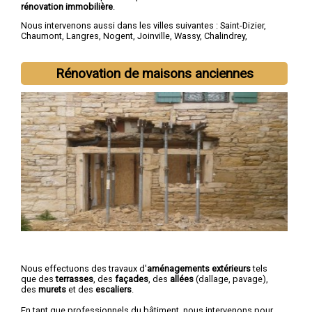
rénovation immobilière
.
Nous intervenons aussi dans les villes suivantes :
Saint-Dizier
,
Chaumont
,
Langres
,
Nogent
,
Joinville
,
Wassy
,
Chalindrey
,
Bourbonne-les-Bains
,
Val-de-Meuse
,
Montier-en-Der
Rénovation de maisons anciennes
Nous effectuons des travaux d'
aménagements extérieurs
tels
que des
terrasses
, des
façades
, des
allées
(dallage, pavage),
des
murets
et des
escaliers
.
En tant que professionnels du bâtiment, nous intervenons pour