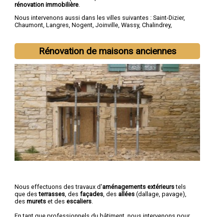
rénovation immobilière
.
Nous intervenons aussi dans les villes suivantes :
Saint-Dizier
,
Chaumont
,
Langres
,
Nogent
,
Joinville
,
Wassy
,
Chalindrey
,
Bourbonne-les-Bains
,
Val-de-Meuse
,
Montier-en-Der
Rénovation de maisons anciennes
Nous effectuons des travaux d'
aménagements extérieurs
tels
que des
terrasses
, des
façades
, des
allées
(dallage, pavage),
des
murets
et des
escaliers
.
En tant que professionnels du bâtiment, nous intervenons pour