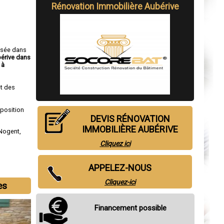
Rénovation Immobilière Aubérive
isée dans
bérive dans
 à
t des
sposition
DEVIS RÉNOVATION
IMMOBILIÈRE AUBÉRIVE
Nogent
,
Cliquez ici
APPELEZ-NOUS
Cliquez-ici
es
Financement possible