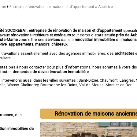
arne
Entreprise rénovation de maison et d'appartement à Aubérive
été SOCOREBAT
,
entreprise de rénovation de maison et d'appartement
spécial
travaux
rénovations intérieurs et extérieurs
tout corps d'etats
située près de Au
aute-Marne
vous offre ses
services
dans la
rénovation immobilière
de
maisons
rive
,
appartements
,
manoirs
,
châteaux
.
 travaillons essentiellement avec des agences immobilières, des
architectes
e
culiers.
sitez pas à nous contacter pour plus d'informations, nous sommes à votre di
 toutes
demandes de devis rénovation immobilière
.
intervenons aussi dans les villes suivantes :
Saint-Dizier
,
Chaumont
,
Langres
,
ille
,
Wassy
,
Chalindrey
,
Bourbonne-les-Bains
,
Val-de-Meuse
,
Montier-en-Der
Rénovation de maisons ancienn
errasses
, des
tion immobilière de