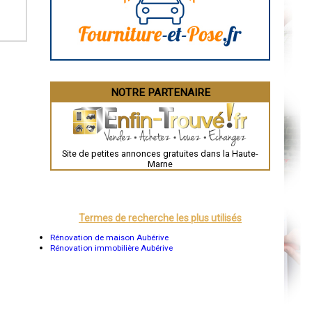
La Rochelle
Bourges
Brive-la-Gaillarde
Dijon
Saint-Brieuc
Guéret
Périgueux
Besançon
NOTRE PARTENAIRE
Valence
Évreux
Chartres
Brest
Nîmes
Toulouse
Site de petites annonces gratuites dans la Haute-
Auch
Marne
Bordeaux
Montpellier
Rennes
Châteauroux
Tours
Termes de recherche les plus utilisés
Grenoble
Dole
Rénovation de maison Aubérive
Mont-de-Marsan
Rénovation immobilière Aubérive
Blois
Saint-Étienne
Le Puy-en-Velay
Nantes
Orléans
Cahors