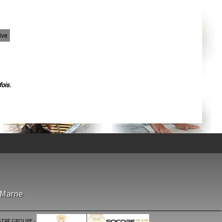
Agen
Mende
Angers
Cherbourg-Octeville
Reims
ive
Saint-Dizier
Laval
Nancy
Verdun
Lorient
Metz
Nevers
ois.
Lille
Beauvais
Alençon
Calais
Clermont-Ferrand
Pau
Tarbes
Perpignan
Strasbourg
Mulhouse
Lyon
Vesoul
Chalon-sur-Saône
Le Mans
-Marne
Chambéry
Annecy
Paris
Le Havre
TRE GROUPE
-