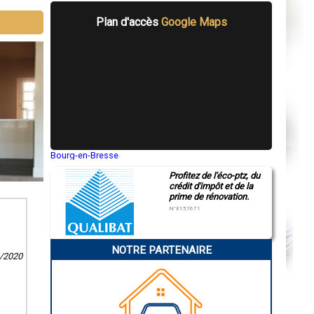
Plan d'accès
Google Maps
Bourg-en-Bresse
Saint-Quentin
Profitez de l'éco-ptz, du
Montluçon
crédit d'impôt et de la
Manosque
prime de rénovation.
Gap
Nice
N°E157671
Annonay
Charleville-Mézières
Pamiers
NOTRE PARTENAIRE
Troyes
1/2020
Narbonne
Rodez
Marseille
Caen
Aurillac
Angoulême