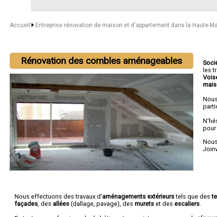
Accueil
Entreprise rénovation de maison et d'appartement dans la Haute-M
Rénovation des combles aménageables
Soci
les 
Vois
mais
Nous
parti
N'hé
pour
Nous 
Joinv
Nous effectuons des travaux d'
aménagements extérieurs
tels que des
t
façades
, des
allées
(dallage, pavage), des
murets
et des
escaliers
.