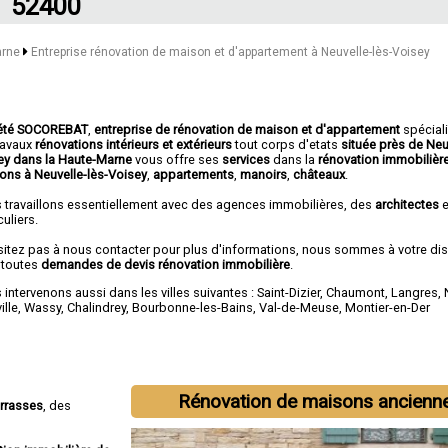
52400
arne
Entreprise rénovation de maison et d'appartement à Neuvelle-lès-Voisey
été SOCOREBAT
,
entreprise de rénovation de maison et d'appartement
spécial
travaux
rénovations intérieurs et extérieurs
tout corps d'etats
située près de Neu
ey dans la Haute-Marne
vous offre ses
services
dans la
rénovation immobilièr
ons à Neuvelle-lès-Voisey
,
appartements
,
manoirs
,
châteaux
.
 travaillons essentiellement avec des agences immobilières, des
architectes
e
culiers.
sitez pas à nous contacter pour plus d'informations, nous sommes à votre di
 toutes
demandes de devis rénovation immobilière
.
intervenons aussi dans les villes suivantes :
Saint-Dizier
,
Chaumont
,
Langres
,
ille
,
Wassy
,
Chalindrey
,
Bourbonne-les-Bains
,
Val-de-Meuse
,
Montier-en-Der
Rénovation de maisons ancienn
errasses
, des