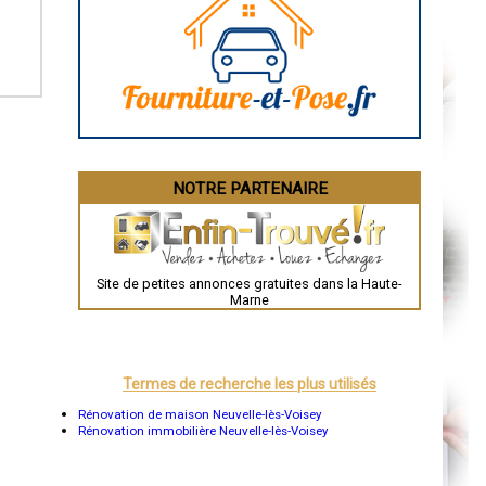
Caen
Aurillac
Angoulême
La Rochelle
Bourges
Brive-la-Gaillarde
Dijon
Saint-Brieuc
Guéret
Périgueux
Besançon
NOTRE PARTENAIRE
Valence
Évreux
Chartres
Brest
Nîmes
Toulouse
Site de petites annonces gratuites dans la Haute-
Auch
Marne
Bordeaux
Montpellier
Rennes
Châteauroux
Tours
Termes de recherche les plus utilisés
Grenoble
Dole
Rénovation de maison Neuvelle-lès-Voisey
Mont-de-Marsan
Rénovation immobilière Neuvelle-lès-Voisey
Blois
Saint-Étienne
Le Puy-en-Velay
Nantes