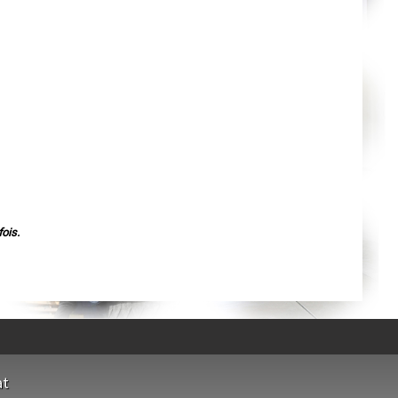
Orléans
Cahors
Agen
Mende
Angers
Cherbourg-Octeville
Reims
Saint-Dizier
Laval
Nancy
Verdun
Lorient
Metz
Nevers
Lille
Beauvais
Alençon
ois.
Calais
Clermont-Ferrand
Pau
Tarbes
Perpignan
Strasbourg
Mulhouse
Lyon
Vesoul
Chalon-sur-Saône
Le Mans
at
Chambéry
Annecy