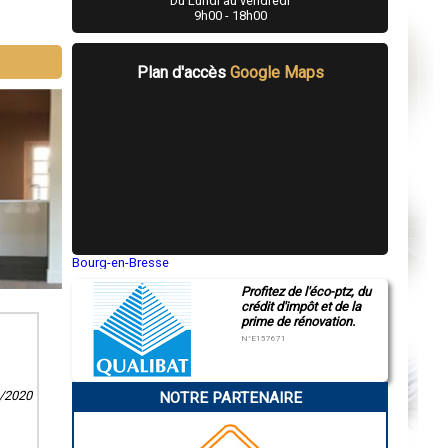
Du Lundi au vendredi
9h00 - 18h00
Plan d'accès
Google Maps
Bourg-en-Bresse
Saint-Quentin
Profitez de l'éco-ptz, du
Montluçon
crédit d'impôt et de la
Manosque
prime de rénovation.
Gap
Nice
N°E157671
Annonay
Charleville-Mézières
Pamiers
1/2020
NOTRE PARTENAIRE
Troyes
Narbonne
Rodez
Marseille