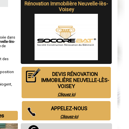
Rénovation Immobilière Neuvelle-lès-
Voisey
isée dans
velle-lès-
e
de
t des
sposition
DEVIS RÉNOVATION
IMMOBILIÈRE NEUVELLE-LÈS-
Nogent
,
VOISEY
Cliquez ici
APPELEZ-NOUS
es
Cliquez-ici