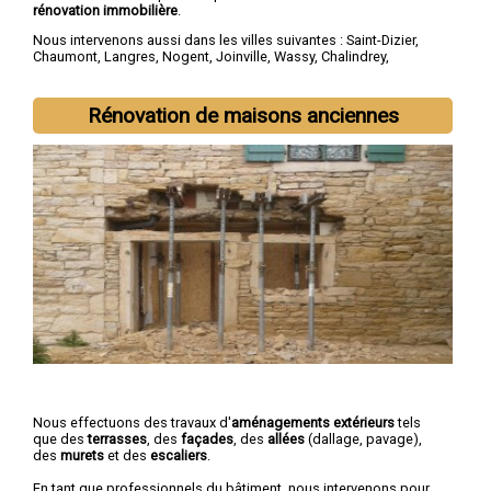
rénovation immobilière
.
Nous intervenons aussi dans les villes suivantes :
Saint-Dizier
,
Chaumont
,
Langres
,
Nogent
,
Joinville
,
Wassy
,
Chalindrey
,
Bourbonne-les-Bains
,
Val-de-Meuse
,
Montier-en-Der
Rénovation de maisons anciennes
Nous effectuons des travaux d'
aménagements extérieurs
tels
que des
terrasses
, des
façades
, des
allées
(dallage, pavage),
des
murets
et des
escaliers
.
En tant que professionnels du bâtiment, nous intervenons pour