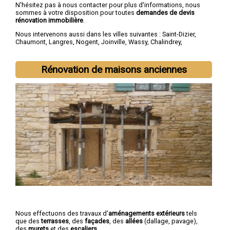
N'hésitez pas à nous contacter pour plus d'informations, nous
sommes à votre disposition pour toutes
demandes de devis
rénovation immobilière
.
Nous intervenons aussi dans les villes suivantes :
Saint-Dizier
,
Chaumont
,
Langres
,
Nogent
,
Joinville
,
Wassy
,
Chalindrey
,
Bourbonne-les-Bains
,
Val-de-Meuse
,
Montier-en-Der
Rénovation de maisons anciennes
Nous effectuons des travaux d'
aménagements extérieurs
tels
que des
terrasses
, des
façades
, des
allées
(dallage, pavage),
des
murets
et des
escaliers
.