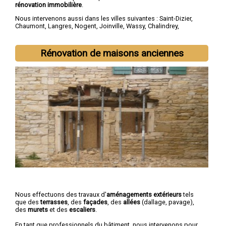
rénovation immobilière
.
Nous intervenons aussi dans les villes suivantes :
Saint-Dizier
,
Chaumont
,
Langres
,
Nogent
,
Joinville
,
Wassy
,
Chalindrey
,
Bourbonne-les-Bains
,
Val-de-Meuse
,
Montier-en-Der
Rénovation de maisons anciennes
Nous effectuons des travaux d'
aménagements extérieurs
tels
que des
terrasses
, des
façades
, des
allées
(dallage, pavage),
des
murets
et des
escaliers
.
En tant que professionnels du bâtiment, nous intervenons pour