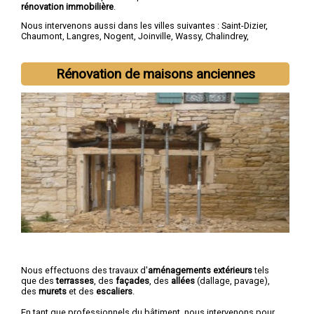
rénovation immobilière
.
Nous intervenons aussi dans les villes suivantes :
Saint-Dizier
,
Chaumont
,
Langres
,
Nogent
,
Joinville
,
Wassy
,
Chalindrey
,
Bourbonne-les-Bains
,
Val-de-Meuse
,
Montier-en-Der
Rénovation de maisons anciennes
Nous effectuons des travaux d'
aménagements extérieurs
tels
que des
terrasses
, des
façades
, des
allées
(dallage, pavage),
des
murets
et des
escaliers
.
En tant que professionnels du bâtiment, nous intervenons pour