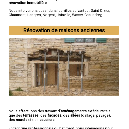
rénovation immobilière
.
Nous intervenons aussi dans les villes suivantes :
Saint-Dizier
,
Chaumont
,
Langres
,
Nogent
,
Joinville
,
Wassy
,
Chalindrey
,
Bourbonne-les-Bains
,
Val-de-Meuse
,
Montier-en-Der
Rénovation de maisons anciennes
Nous effectuons des travaux d'
aménagements extérieurs
tels
que des
terrasses
, des
façades
, des
allées
(dallage, pavage),
des
murets
et des
escaliers
.
En tant que professionnels du bâtiment, nous intervenons pour