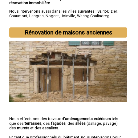
rénovation immobilière
.
Nous intervenons aussi dans les villes suivantes :
Saint-Dizier
,
Chaumont
,
Langres
,
Nogent
,
Joinville
,
Wassy
,
Chalindrey
,
Bourbonne-les-Bains
,
Val-de-Meuse
,
Montier-en-Der
Rénovation de maisons anciennes
Nous effectuons des travaux d'
aménagements extérieurs
tels
que des
terrasses
, des
façades
, des
allées
(dallage, pavage),
des
murets
et des
escaliers
.
En tant que professionnels du bâtiment, nous intervenons pour