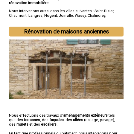
rénovation immobilière
.
Nous intervenons aussi dans les villes suivantes :
Saint-Dizier
,
Chaumont
,
Langres
,
Nogent
,
Joinville
,
Wassy
,
Chalindrey
,
Bourbonne-les-Bains
,
Val-de-Meuse
,
Montier-en-Der
Rénovation de maisons anciennes
Nous effectuons des travaux d'
aménagements extérieurs
tels
que des
terrasses
, des
façades
, des
allées
(dallage, pavage),
des
murets
et des
escaliers
.
En tant que professionnels du bâtiment, nous intervenons pour