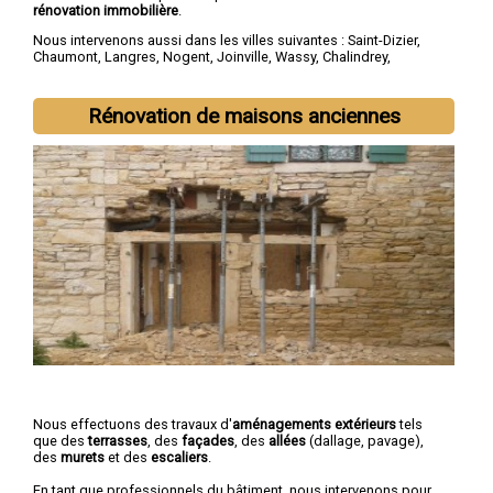
rénovation immobilière
.
Nous intervenons aussi dans les villes suivantes :
Saint-Dizier
,
Chaumont
,
Langres
,
Nogent
,
Joinville
,
Wassy
,
Chalindrey
,
Bourbonne-les-Bains
,
Val-de-Meuse
,
Montier-en-Der
Rénovation de maisons anciennes
Nous effectuons des travaux d'
aménagements extérieurs
tels
que des
terrasses
, des
façades
, des
allées
(dallage, pavage),
des
murets
et des
escaliers
.
En tant que professionnels du bâtiment, nous intervenons pour