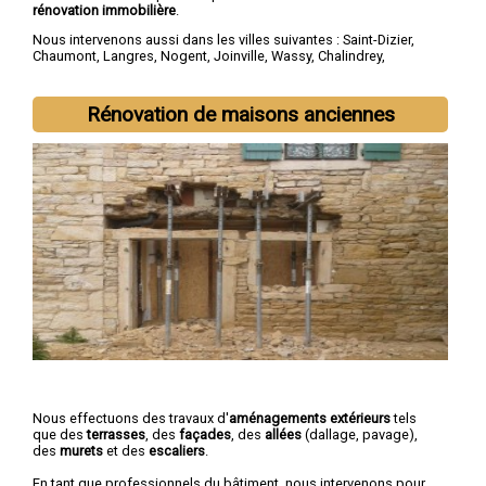
rénovation immobilière
.
Nous intervenons aussi dans les villes suivantes :
Saint-Dizier
,
Chaumont
,
Langres
,
Nogent
,
Joinville
,
Wassy
,
Chalindrey
,
Bourbonne-les-Bains
,
Val-de-Meuse
,
Montier-en-Der
Rénovation de maisons anciennes
Nous effectuons des travaux d'
aménagements extérieurs
tels
que des
terrasses
, des
façades
, des
allées
(dallage, pavage),
des
murets
et des
escaliers
.
En tant que professionnels du bâtiment, nous intervenons pour