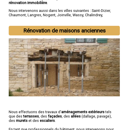
rénovation immobilière
.
Nous intervenons aussi dans les villes suivantes :
Saint-Dizier
,
Chaumont
,
Langres
,
Nogent
,
Joinville
,
Wassy
,
Chalindrey
,
Bourbonne-les-Bains
,
Val-de-Meuse
,
Montier-en-Der
Rénovation de maisons anciennes
Nous effectuons des travaux d'
aménagements extérieurs
tels
que des
terrasses
, des
façades
, des
allées
(dallage, pavage),
des
murets
et des
escaliers
.
En tant que professionnels du bâtiment, nous intervenons pour