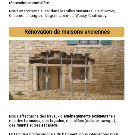
rénovation immobilière
.
Nous intervenons aussi dans les villes suivantes :
Saint-Dizier
,
Chaumont
,
Langres
,
Nogent
,
Joinville
,
Wassy
,
Chalindrey
,
Bourbonne-les-Bains
,
Val-de-Meuse
,
Montier-en-Der
Rénovation de maisons anciennes
Nous effectuons des travaux d'
aménagements extérieurs
tels
que des
terrasses
, des
façades
, des
allées
(dallage, pavage),
des
murets
et des
escaliers
.
En tant que professionnels du bâtiment, nous intervenons pour