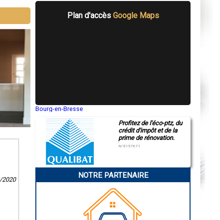
Plan d'accès
Google Maps
Bourg-en-Bresse
Saint-Quentin
Profitez de l'éco-ptz, du
Montluçon
crédit d'impôt et de la
Manosque
prime de rénovation.
Gap
Nice
N°E157671
Annonay
Charleville-Mézières
Pamiers
NOTRE PARTENAIRE
Troyes
1/2020
Narbonne
Rodez
Marseille
Caen
Aurillac
Angoulême