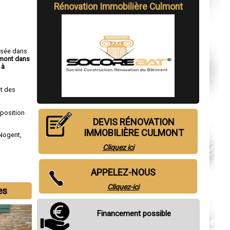
Rénovation Immobilière Culmont
isée dans
lmont dans
 à
t des
sposition
DEVIS RÉNOVATION
IMMOBILIÈRE CULMONT
Nogent
,
Cliquez ici
APPELEZ-NOUS
Cliquez-ici
es
Financement possible