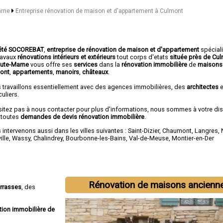
arne
Entreprise rénovation de maison et d'appartement à Culmont
été SOCOREBAT
,
entreprise de rénovation de maison et d'appartement
spécial
travaux
rénovations intérieurs et extérieurs
tout corps d'etats
située près de Cu
aute-Marne
vous offre ses
services
dans la
rénovation immobilière
de
maisons
ont
,
appartements
,
manoirs
,
châteaux
.
 travaillons essentiellement avec des agences immobilières, des
architectes
e
culiers.
sitez pas à nous contacter pour plus d'informations, nous sommes à votre di
 toutes
demandes de devis rénovation immobilière
.
intervenons aussi dans les villes suivantes :
Saint-Dizier
,
Chaumont
,
Langres
,
ille
,
Wassy
,
Chalindrey
,
Bourbonne-les-Bains
,
Val-de-Meuse
,
Montier-en-Der
Rénovation de maisons ancienn
errasses
, des
tion immobilière de