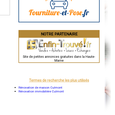
La Rochelle
Bourges
Brive-la-Gaillarde
Dijon
Saint-Brieuc
Guéret
Périgueux
Besançon
NOTRE PARTENAIRE
Valence
Évreux
Chartres
Brest
Nîmes
Toulouse
Site de petites annonces gratuites dans la Haute-
Auch
Marne
Bordeaux
Montpellier
Rennes
Châteauroux
Tours
Termes de recherche les plus utilisés
Grenoble
Dole
Rénovation de maison Culmont
Mont-de-Marsan
Rénovation immobilière Culmont
Blois
Saint-Étienne
Le Puy-en-Velay
Nantes
Orléans
Cahors