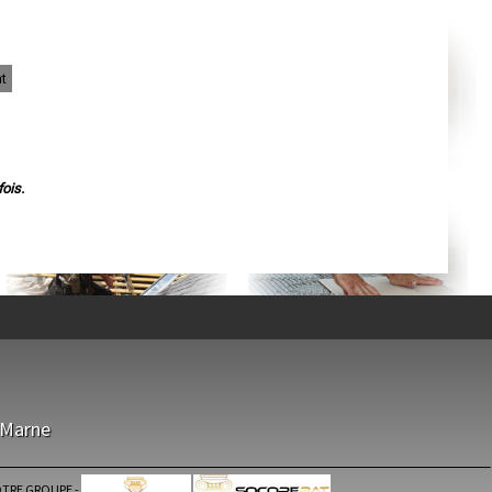
Agen
Mende
Angers
Cherbourg-Octeville
Reims
t
Saint-Dizier
Laval
Nancy
Verdun
Lorient
Metz
Nevers
ois.
Lille
Beauvais
Alençon
Calais
Clermont-Ferrand
Pau
Tarbes
Perpignan
Strasbourg
Mulhouse
Lyon
Vesoul
Chalon-sur-Saône
Le Mans
-Marne
Chambéry
Annecy
Paris
Le Havre
TRE GROUPE
-