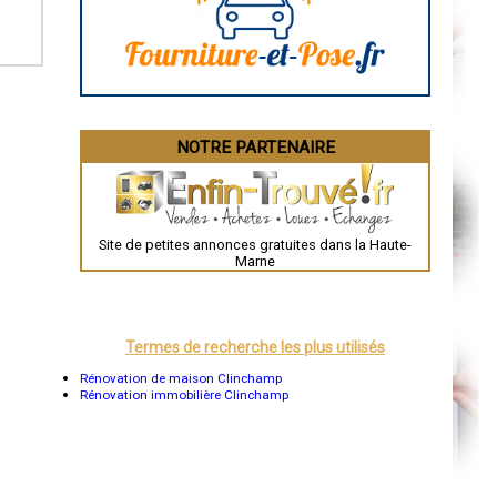
La Rochelle
Bourges
Brive-la-Gaillarde
Dijon
Saint-Brieuc
Guéret
Périgueux
Besançon
NOTRE PARTENAIRE
Valence
Évreux
Chartres
Brest
Nîmes
Toulouse
Site de petites annonces gratuites dans la Haute-
Auch
Marne
Bordeaux
Montpellier
Rennes
Châteauroux
Tours
Termes de recherche les plus utilisés
Grenoble
Dole
Rénovation de maison Clinchamp
Mont-de-Marsan
Rénovation immobilière Clinchamp
Blois
Saint-Étienne
Le Puy-en-Velay
Nantes
Orléans
Cahors