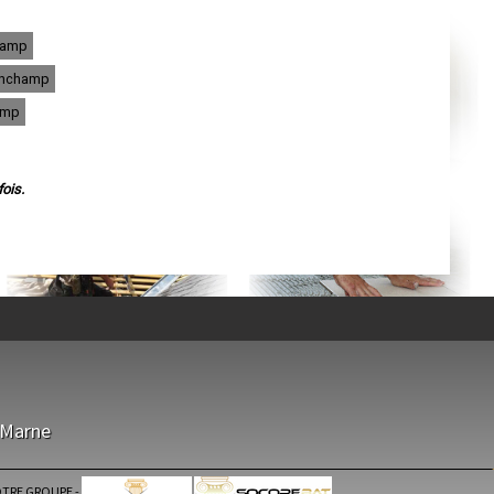
Agen
Mende
Angers
champ
Cherbourg-Octeville
Reims
linchamp
Saint-Dizier
Laval
amp
Nancy
Verdun
Lorient
Metz
Nevers
ois.
Lille
Beauvais
Alençon
Calais
Clermont-Ferrand
Pau
Tarbes
Perpignan
Strasbourg
Mulhouse
Lyon
Vesoul
Chalon-sur-Saône
Le Mans
-Marne
Chambéry
Annecy
Paris
Le Havre
TRE GROUPE
-