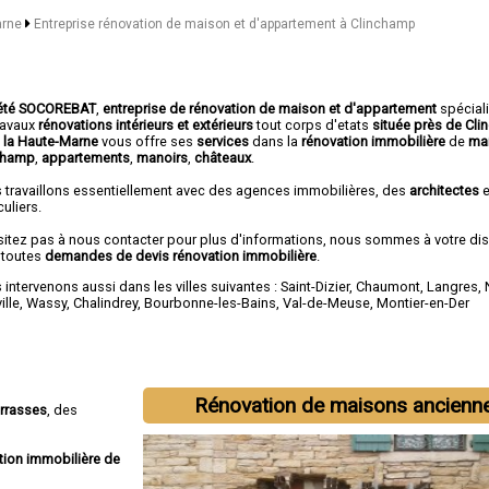
arne
Entreprise rénovation de maison et d'appartement à Clinchamp
été SOCOREBAT
,
entreprise de rénovation de maison et d'appartement
spécial
travaux
rénovations intérieurs et extérieurs
tout corps d'etats
située près de Cl
 la Haute-Marne
vous offre ses
services
dans la
rénovation immobilière
de
ma
champ
,
appartements
,
manoirs
,
châteaux
.
 travaillons essentiellement avec des agences immobilières, des
architectes
e
culiers.
sitez pas à nous contacter pour plus d'informations, nous sommes à votre di
 toutes
demandes de devis rénovation immobilière
.
intervenons aussi dans les villes suivantes :
Saint-Dizier
,
Chaumont
,
Langres
,
ille
,
Wassy
,
Chalindrey
,
Bourbonne-les-Bains
,
Val-de-Meuse
,
Montier-en-Der
Rénovation de maisons ancienn
errasses
, des
tion immobilière de