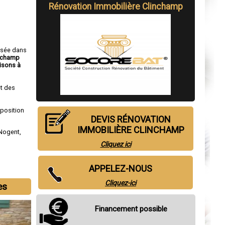
Rénovation Immobilière Clinchamp
isée dans
inchamp
isons à
t des
sposition
DEVIS RÉNOVATION
IMMOBILIÈRE CLINCHAMP
Nogent
,
Cliquez ici
APPELEZ-NOUS
Cliquez-ici
es
Financement possible