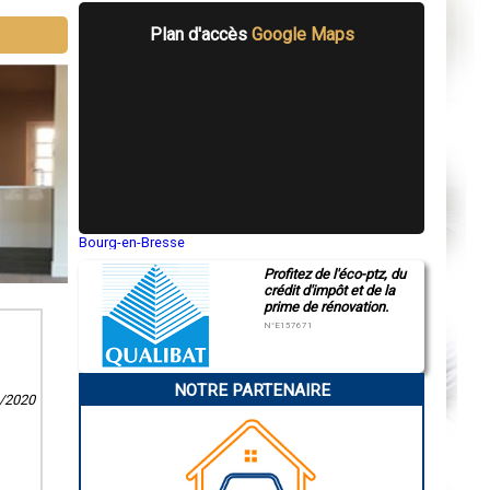
Plan d'accès
Google Maps
Bourg-en-Bresse
Saint-Quentin
Profitez de l'éco-ptz, du
Montluçon
crédit d'impôt et de la
Manosque
prime de rénovation.
Gap
Nice
N°E157671
Annonay
Charleville-Mézières
Pamiers
NOTRE PARTENAIRE
Troyes
1/2020
Narbonne
Rodez
Marseille
Caen
Aurillac
Angoulême