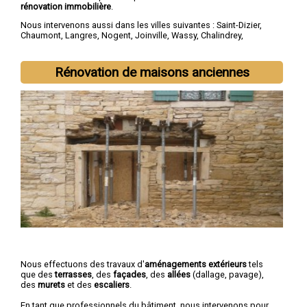
rénovation immobilière
.
Nous intervenons aussi dans les villes suivantes :
Saint-Dizier
,
Chaumont
,
Langres
,
Nogent
,
Joinville
,
Wassy
,
Chalindrey
,
Bourbonne-les-Bains
,
Val-de-Meuse
,
Montier-en-Der
Rénovation de maisons anciennes
Nous effectuons des travaux d'
aménagements extérieurs
tels
que des
terrasses
, des
façades
, des
allées
(dallage, pavage),
des
murets
et des
escaliers
.
En tant que professionnels du bâtiment, nous intervenons pour