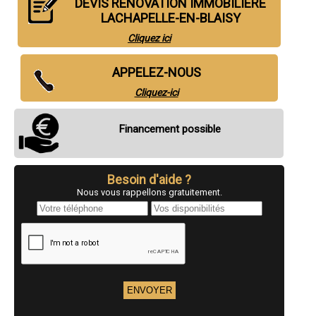
DEVIS RÉNOVATION IMMOBILIÈRE
- Entreprise de rénovation immobilière à Brousseval
- Entreprise de rénovation immobilière à Poissons
LACHAPELLE-EN-BLAISY
- Entreprise de rénovation immobilière à Valcourt
Cliquez ici
- Entreprise de rénovation immobilière à Is-en-Bassigny
- Entreprise de rénovation immobilière à Roches-sur-Marne
- Entreprise de rénovation immobilière à Roches-Bettaincourt
APPELEZ-NOUS
- Entreprise de rénovation immobilière à Neuilly-l'Évêque
- Entreprise de rénovation immobilière à Perthes
Cliquez-ici
- Entreprise de rénovation immobilière à Humes-Jorquenay
- Entreprise de rénovation immobilière à Vecqueville
Financement possible
- Entreprise de rénovation immobilière à Ceffonds
- Entreprise de rénovation immobilière à Villiers-le-Sec
- Entreprise de rénovation immobilière à Culmont
- Entreprise de rénovation immobilière à Manois
Besoin d'aide ?
- Entreprise de rénovation immobilière à Bourmont
Nous vous rappellons gratuitement.
- Entreprise de rénovation immobilière à Voillecomte
- Entreprise de rénovation immobilière à Maranville
- Entreprise de rénovation immobilière à Torcenay
- Entreprise de rénovation immobilière à Riaucourt
- Entreprise de rénovation immobilière à Serqueux
- Entreprise de rénovation immobilière à Mandres-la-Côte
- Entreprise de rénovation immobilière à Prauthoy
- Entreprise de rénovation immobilière à Autreville-sur-la-Renne
- Entreprise de rénovation immobilière à Moëslains
- Entreprise de rénovation immobilière à Doulevant-le-Château