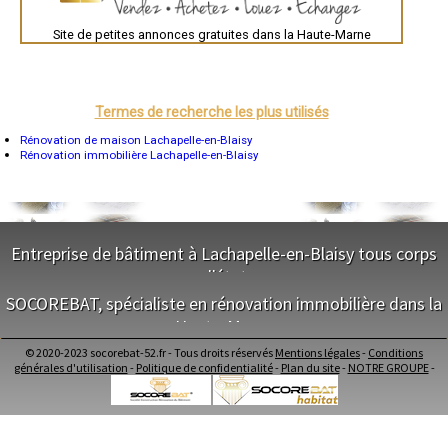
- Entreprise de rénovation immobilière à Verbiesles
Bordeaux
Montpellier
- Entreprise de rénovation immobilière à Richebourg
Site de petites annonces gratuites dans la Haute-Marne
Rennes
- Entreprise de rénovation immobilière à Luzy-sur-Marne
Châteauroux
- Entreprise de rénovation immobilière à Cohons
Tours
- Entreprise de rénovation immobilière à Planrupt
Grenoble
- Entreprise de rénovation immobilière à Suzannecourt
Dole
Mont-de-Marsan
- Entreprise de rénovation immobilière à Fronville
Termes de recherche les plus utilisés
Blois
- Entreprise de rénovation immobilière à Dommartin-le-Saint-Père
Saint-Étienne
Rénovation de maison Lachapelle-en-Blaisy
- Entreprise de rénovation immobilière à Chaudenay
Le Puy-en-Velay
Rénovation immobilière Lachapelle-en-Blaisy
- Entreprise de rénovation immobilière à Osne-le-Val
Nantes
- Entreprise de rénovation immobilière à Illoud
Orléans
Cahors
- Entreprise de rénovation immobilière à Vignory
Agen
- Entreprise de rénovation immobilière à Rupt
Mende
- Entreprise de rénovation immobilière à Ageville
Angers
Entreprise de bâtiment à Lachapelle-en-Blaisy tous corps
- Entreprise de rénovation immobilière à Heuilley-Cotton
Cherbourg-Octeville
d'état
- Entreprise de rénovation immobilière à Harréville-les-Chanteurs
Reims
Saint-Dizier
- Entreprise de rénovation immobilière à Goncourt
SOCOREBAT, spécialiste en rénovation immobilière dans la
Laval
- Entreprise de rénovation immobilière à Euffigneix
NOS SERVICES
Nancy
Haute-Marne
- Entreprise de rénovation immobilière à Dammartin-sur-Meuse
Verdun
- Entreprise de rénovation immobilière à Pierremont-sur-Amance
Maitrise d'oeuvre Lachapelle-en-Blaisy
Lorient
© 2020-2023 socorebat-52.fr - Tous droits réservés
Mentions légales
-
Conditions
NOS SERVICES
- Entreprise de rénovation immobilière à Genevrières
Conception Plan Lachapelle-en-Blaisy
Metz
générales d'utilisation
-
Politique de confidentialité
-
Plan du site
-
NOTRE GROUPE
-
Nevers
- Entreprise de rénovation immobilière à Heuilley-le-Grand
Terrassement Lachapelle-en-Blaisy
Lille
Maitrise d'oeuvre dans la Haute-Marne
- Entreprise de rénovation immobilière à Narcy
Maçonnerie Lachapelle-en-Blaisy
Beauvais
Conception Plan dans la Haute-Marne
- Entreprise de rénovation immobilière à Vals-des-Tilles
Charpente Lachapelle-en-Blaisy
Alençon
Terrassement dans la Haute-Marne
- Entreprise de rénovation immobilière à Lecey
Couverture Lachapelle-en-Blaisy
Calais