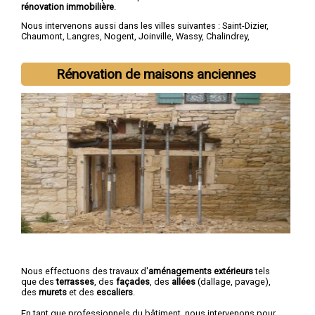
rénovation immobilière
.
Nous intervenons aussi dans les villes suivantes :
Saint-Dizier
,
Chaumont
,
Langres
,
Nogent
,
Joinville
,
Wassy
,
Chalindrey
,
Bourbonne-les-Bains
,
Val-de-Meuse
,
Montier-en-Der
Rénovation de maisons anciennes
Nous effectuons des travaux d'
aménagements extérieurs
tels
que des
terrasses
, des
façades
, des
allées
(dallage, pavage),
des
murets
et des
escaliers
.
En tant que professionnels du bâtiment, nous intervenons pour