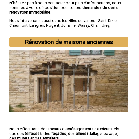
N'hésitez pas à nous contacter pour plus d'informations, nous
sommes à votre disposition pour toutes
demandes de devis
rénovation immobilière
.
Nous intervenons aussi dans les villes suivantes :
Saint-Dizier
,
Chaumont
,
Langres
,
Nogent
,
Joinville
,
Wassy
,
Chalindrey
,
Bourbonne-les-Bains
,
Val-de-Meuse
,
Montier-en-Der
Rénovation de maisons anciennes
Nous effectuons des travaux d'
aménagements extérieurs
tels
que des
terrasses
, des
façades
, des
allées
(dallage, pavage),
des
murets
et des
escaliers
.