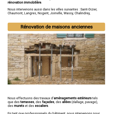
rénovation immobilière
.
Nous intervenons aussi dans les villes suivantes :
Saint-Dizier
,
Chaumont
,
Langres
,
Nogent
,
Joinville
,
Wassy
,
Chalindrey
,
Bourbonne-les-Bains
,
Val-de-Meuse
,
Montier-en-Der
Rénovation de maisons anciennes
Nous effectuons des travaux d'
aménagements extérieurs
tels
que des
terrasses
, des
façades
, des
allées
(dallage, pavage),
des
murets
et des
escaliers
.
En tant que professionnels du bâtiment, nous intervenons pour