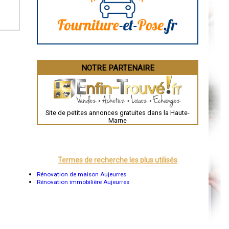
La Rochelle
Bourges
Brive-la-Gaillarde
Dijon
Saint-Brieuc
Guéret
Périgueux
Besançon
NOTRE PARTENAIRE
Valence
Évreux
Chartres
Brest
Nîmes
Toulouse
Site de petites annonces gratuites dans la Haute-
Auch
Marne
Bordeaux
Montpellier
Rennes
Châteauroux
Tours
Termes de recherche les plus utilisés
Grenoble
Dole
Rénovation de maison Aujeurres
Mont-de-Marsan
Rénovation immobilière Aujeurres
Blois
Saint-Étienne
Le Puy-en-Velay
Nantes
Orléans
Cahors