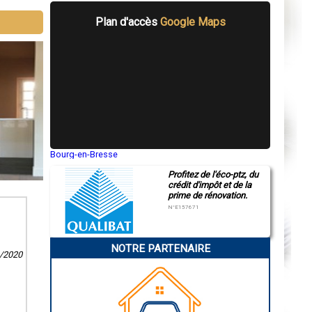
Plan d'accès
Google Maps
Bourg-en-Bresse
Saint-Quentin
Profitez de l'éco-ptz, du
Montluçon
crédit d'impôt et de la
Manosque
prime de rénovation.
Gap
Nice
N°E157671
Annonay
Charleville-Mézières
Pamiers
NOTRE PARTENAIRE
Troyes
1/2020
Narbonne
Rodez
Marseille
Caen
Aurillac
Angoulême