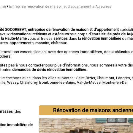
arne
Entreprise rénovation de maison et d'appartement à Aujeurres
été SOCOREBAT
,
entreprise de rénovation de maison et d'appartement
spécial
travaux
rénovations intérieurs et extérieurs
tout corps d'etats
située près de Auj
 la Haute-Marne
vous offre ses
services
dans la
rénovation immobilière
de
ma
urres
,
appartements
,
manoirs
,
châteaux
.
 travaillons essentiellement avec des agences immobilières, des
architectes
e
culiers.
sitez pas à nous contacter pour plus d'informations, nous sommes à votre di
 toutes
demandes de devis rénovation immobilière
.
intervenons aussi dans les villes suivantes :
Saint-Dizier
,
Chaumont
,
Langres
,
ille
,
Wassy
,
Chalindrey
,
Bourbonne-les-Bains
,
Val-de-Meuse
,
Montier-en-Der
Rénovation de maisons ancienn
errasses
, des
tion immobilière de