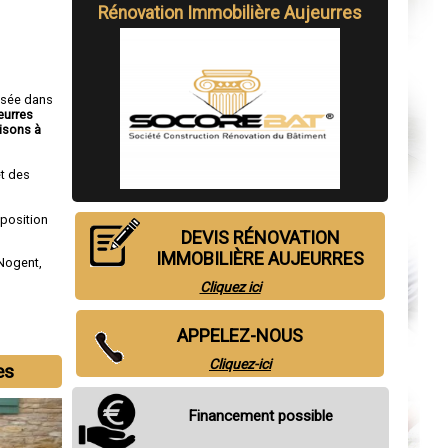
Rénovation Immobilière Aujeurres
isée dans
eurres
isons à
t des
sposition
DEVIS RÉNOVATION
IMMOBILIÈRE AUJEURRES
Nogent
,
Cliquez ici
APPELEZ-NOUS
Cliquez-ici
es
Financement possible