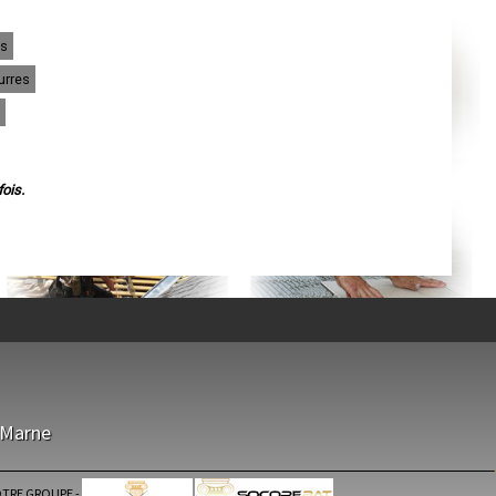
Agen
Mende
Angers
es
Cherbourg-Octeville
Reims
urres
Saint-Dizier
Laval
Nancy
Verdun
Lorient
Metz
Nevers
ois.
Lille
Beauvais
Alençon
Calais
Clermont-Ferrand
Pau
Tarbes
Perpignan
Strasbourg
Mulhouse
Lyon
Vesoul
Chalon-sur-Saône
Le Mans
-Marne
Chambéry
Annecy
Paris
Le Havre
TRE GROUPE
-