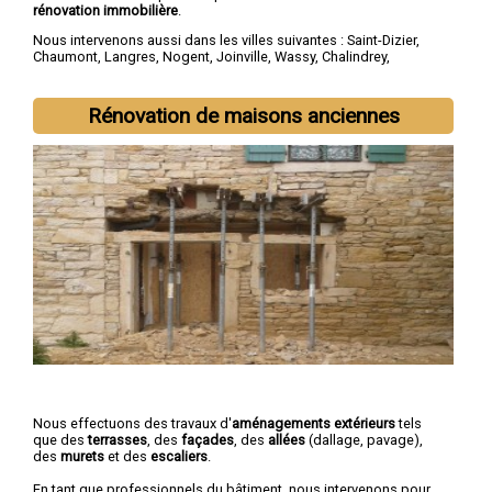
rénovation immobilière
.
Nous intervenons aussi dans les villes suivantes :
Saint-Dizier
,
Chaumont
,
Langres
,
Nogent
,
Joinville
,
Wassy
,
Chalindrey
,
Bourbonne-les-Bains
,
Val-de-Meuse
,
Montier-en-Der
Rénovation de maisons anciennes
Nous effectuons des travaux d'
aménagements extérieurs
tels
que des
terrasses
, des
façades
, des
allées
(dallage, pavage),
des
murets
et des
escaliers
.
En tant que professionnels du bâtiment, nous intervenons pour