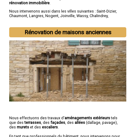
rénovation immobilière
.
Nous intervenons aussi dans les villes suivantes :
Saint-Dizier
,
Chaumont
,
Langres
,
Nogent
,
Joinville
,
Wassy
,
Chalindrey
,
Bourbonne-les-Bains
,
Val-de-Meuse
,
Montier-en-Der
Rénovation de maisons anciennes
Nous effectuons des travaux d'
aménagements extérieurs
tels
que des
terrasses
, des
façades
, des
allées
(dallage, pavage),
des
murets
et des
escaliers
.
En tant que professionnels du bâtiment, nous intervenons pour