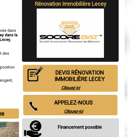
Rénovation Immobilière Lecey
isée dans
ey dans la
 Lecey
,
t des
sposition
DEVIS RÉNOVATION
IMMOBILIÈRE LECEY
Nogent
,
Cliquez ici
APPELEZ-NOUS
Cliquez-ici
es
Financement possible