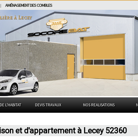
AMÉNAGEMENT DES COMBLES
|
lière à
Lecey
DE L'HABITAT
DEVIS TRAVAUX
NOS REALISATIONS
ison et d'appartement à Lecey 52360