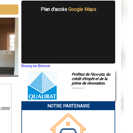
Plan d'accès
Google Maps
Bourg-en-Bresse
Saint-Quentin
Profitez de l'éco-ptz, du
Montluçon
crédit d'impôt et de la
Manosque
prime de rénovation.
Gap
Nice
N°E157671
Annonay
Charleville-Mézières
Pamiers
NOTRE PARTENAIRE
Troyes
1/2020
Narbonne
Rodez
Marseille
Caen
Aurillac
Angoulême