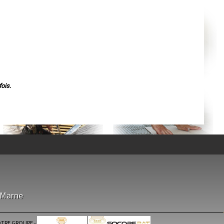
Agen
Mende
Angers
Cherbourg-Octeville
Reims
Saint-Dizier
Laval
Nancy
Verdun
Lorient
Metz
Nevers
ois.
Lille
Beauvais
Alençon
Calais
Clermont-Ferrand
Pau
Tarbes
Perpignan
Strasbourg
Mulhouse
Lyon
Vesoul
Chalon-sur-Saône
Le Mans
-Marne
Chambéry
Annecy
Paris
Le Havre
TRE GROUPE
-