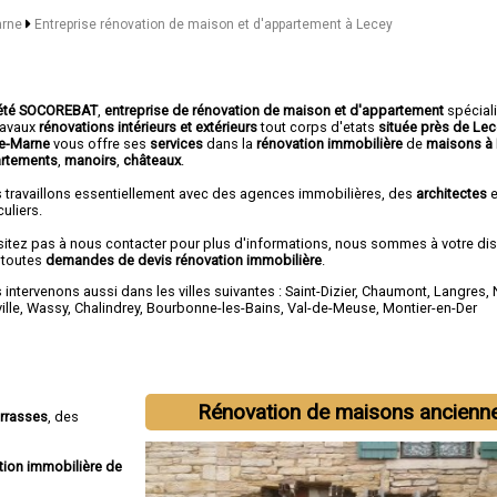
arne
Entreprise rénovation de maison et d'appartement à Lecey
été SOCOREBAT
,
entreprise de rénovation de maison et d'appartement
spécial
travaux
rénovations intérieurs et extérieurs
tout corps d'etats
située près de Lec
e-Marne
vous offre ses
services
dans la
rénovation immobilière
de
maisons à
rtements
,
manoirs
,
châteaux
.
 travaillons essentiellement avec des agences immobilières, des
architectes
e
culiers.
sitez pas à nous contacter pour plus d'informations, nous sommes à votre di
 toutes
demandes de devis rénovation immobilière
.
intervenons aussi dans les villes suivantes :
Saint-Dizier
,
Chaumont
,
Langres
,
ille
,
Wassy
,
Chalindrey
,
Bourbonne-les-Bains
,
Val-de-Meuse
,
Montier-en-Der
Rénovation de maisons ancienn
errasses
, des
tion immobilière de