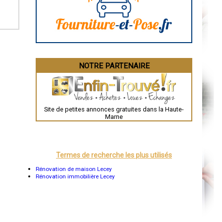
La Rochelle
Bourges
Brive-la-Gaillarde
Dijon
Saint-Brieuc
Guéret
Périgueux
Besançon
NOTRE PARTENAIRE
Valence
Évreux
Chartres
Brest
Nîmes
Toulouse
Site de petites annonces gratuites dans la Haute-
Auch
Marne
Bordeaux
Montpellier
Rennes
Châteauroux
Tours
Termes de recherche les plus utilisés
Grenoble
Dole
Rénovation de maison Lecey
Mont-de-Marsan
Rénovation immobilière Lecey
Blois
Saint-Étienne
Le Puy-en-Velay
Nantes
Orléans
Cahors