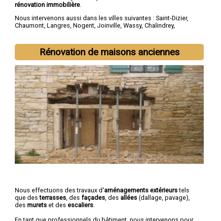
rénovation immobilière
.
Nous intervenons aussi dans les villes suivantes :
Saint-Dizier
,
Chaumont
,
Langres
,
Nogent
,
Joinville
,
Wassy
,
Chalindrey
,
Bourbonne-les-Bains
,
Val-de-Meuse
,
Montier-en-Der
Rénovation de maisons anciennes
Nous effectuons des travaux d'
aménagements extérieurs
tels
que des
terrasses
, des
façades
, des
allées
(dallage, pavage),
des
murets
et des
escaliers
.
En tant que professionnels du bâtiment, nous intervenons pour