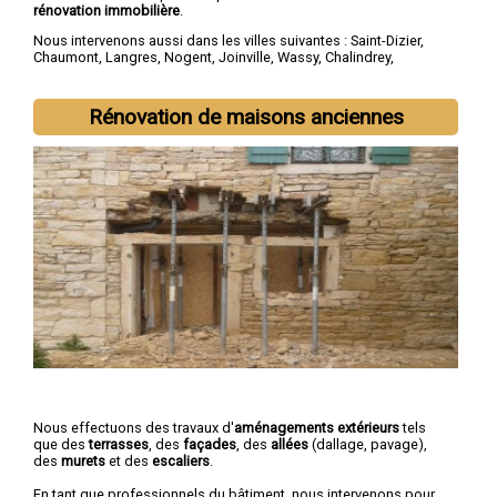
rénovation immobilière
.
Nous intervenons aussi dans les villes suivantes :
Saint-Dizier
,
Chaumont
,
Langres
,
Nogent
,
Joinville
,
Wassy
,
Chalindrey
,
Bourbonne-les-Bains
,
Val-de-Meuse
,
Montier-en-Der
Rénovation de maisons anciennes
Nous effectuons des travaux d'
aménagements extérieurs
tels
que des
terrasses
, des
façades
, des
allées
(dallage, pavage),
des
murets
et des
escaliers
.
En tant que professionnels du bâtiment, nous intervenons pour