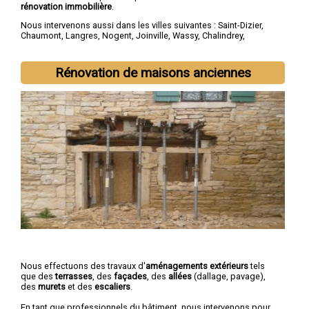
rénovation immobilière
.
Nous intervenons aussi dans les villes suivantes :
Saint-Dizier
,
Chaumont
,
Langres
,
Nogent
,
Joinville
,
Wassy
,
Chalindrey
,
Bourbonne-les-Bains
,
Val-de-Meuse
,
Montier-en-Der
Rénovation de maisons anciennes
Nous effectuons des travaux d'
aménagements extérieurs
tels
que des
terrasses
, des
façades
, des
allées
(dallage, pavage),
des
murets
et des
escaliers
.
En tant que professionnels du bâtiment, nous intervenons pour