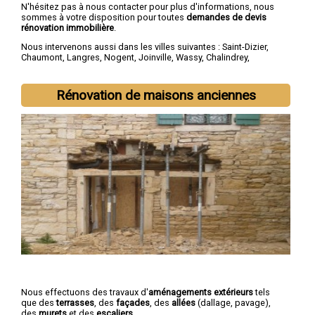
N'hésitez pas à nous contacter pour plus d'informations, nous
sommes à votre disposition pour toutes
demandes de devis
rénovation immobilière
.
Nous intervenons aussi dans les villes suivantes :
Saint-Dizier
,
Chaumont
,
Langres
,
Nogent
,
Joinville
,
Wassy
,
Chalindrey
,
Bourbonne-les-Bains
,
Val-de-Meuse
,
Montier-en-Der
Rénovation de maisons anciennes
Nous effectuons des travaux d'
aménagements extérieurs
tels
que des
terrasses
, des
façades
, des
allées
(dallage, pavage),
des
murets
et des
escaliers
.