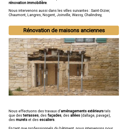
rénovation immobilière
.
Nous intervenons aussi dans les villes suivantes :
Saint-Dizier
,
Chaumont
,
Langres
,
Nogent
,
Joinville
,
Wassy
,
Chalindrey
,
Bourbonne-les-Bains
,
Val-de-Meuse
,
Montier-en-Der
Rénovation de maisons anciennes
Nous effectuons des travaux d'
aménagements extérieurs
tels
que des
terrasses
, des
façades
, des
allées
(dallage, pavage),
des
murets
et des
escaliers
.
En tant que professionnels du bâtiment, nous intervenons pour