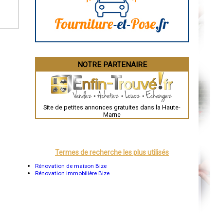
La Rochelle
Bourges
Brive-la-Gaillarde
Dijon
Saint-Brieuc
Guéret
Périgueux
Besançon
NOTRE PARTENAIRE
Valence
Évreux
Chartres
Brest
Nîmes
Toulouse
Site de petites annonces gratuites dans la Haute-
Auch
Marne
Bordeaux
Montpellier
Rennes
Châteauroux
Tours
Termes de recherche les plus utilisés
Grenoble
Dole
Rénovation de maison Bize
Mont-de-Marsan
Rénovation immobilière Bize
Blois
Saint-Étienne
Le Puy-en-Velay
Nantes
Orléans
Cahors