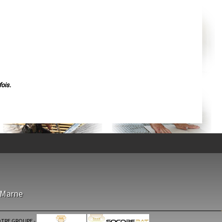
Agen
Mende
Angers
Cherbourg-Octeville
Reims
Saint-Dizier
Laval
Nancy
Verdun
Lorient
Metz
Nevers
ois.
Lille
Beauvais
Alençon
Calais
Clermont-Ferrand
Pau
Tarbes
Perpignan
Strasbourg
Mulhouse
Lyon
Vesoul
Chalon-sur-Saône
Le Mans
-Marne
Chambéry
Annecy
Paris
Le Havre
TRE GROUPE
-