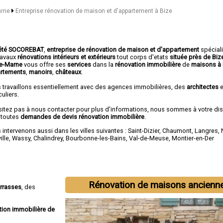
arne
Entreprise rénovation de maison et d'appartement à Bize
été SOCOREBAT
,
entreprise de rénovation de maison et d'appartement
spécial
travaux
rénovations intérieurs et extérieurs
tout corps d'etats
située près de Biz
e-Marne
vous offre ses
services
dans la
rénovation immobilière
de
maisons à 
rtements
,
manoirs
,
châteaux
.
 travaillons essentiellement avec des agences immobilières, des
architectes
e
culiers.
sitez pas à nous contacter pour plus d'informations, nous sommes à votre di
 toutes
demandes de devis rénovation immobilière
.
intervenons aussi dans les villes suivantes :
Saint-Dizier
,
Chaumont
,
Langres
,
ille
,
Wassy
,
Chalindrey
,
Bourbonne-les-Bains
,
Val-de-Meuse
,
Montier-en-Der
Rénovation de maisons ancienn
errasses
, des
tion immobilière de