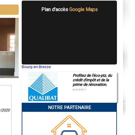
Plan d'accès
Google Maps
Bourg-en-Bresse
Saint-Quentin
Profitez de l'éco-ptz, du
Montluçon
crédit d'impôt et de la
Manosque
prime de rénovation.
Gap
Nice
N°E157671
Annonay
Charleville-Mézières
Pamiers
NOTRE PARTENAIRE
Troyes
1/2020
Narbonne
Rodez
Marseille
Caen
Aurillac
Angoulême