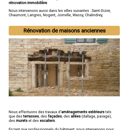
rénovation immobilière
.
Nous intervenons aussi dans les villes suivantes :
Saint-Dizier
,
Chaumont
,
Langres
,
Nogent
,
Joinville
,
Wassy
,
Chalindrey
,
Bourbonne-les-Bains
,
Val-de-Meuse
,
Montier-en-Der
Rénovation de maisons anciennes
Nous effectuons des travaux d'
aménagements extérieurs
tels
que des
terrasses
, des
façades
, des
allées
(dallage, pavage),
des
murets
et des
escaliers
.
En tant que professionnels du bâtiment, nous intervenons pour