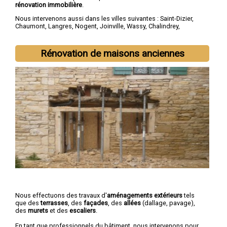
rénovation immobilière
.
Nous intervenons aussi dans les villes suivantes :
Saint-Dizier
,
Chaumont
,
Langres
,
Nogent
,
Joinville
,
Wassy
,
Chalindrey
,
Bourbonne-les-Bains
,
Val-de-Meuse
,
Montier-en-Der
Rénovation de maisons anciennes
Nous effectuons des travaux d'
aménagements extérieurs
tels
que des
terrasses
, des
façades
, des
allées
(dallage, pavage),
des
murets
et des
escaliers
.
En tant que professionnels du bâtiment, nous intervenons pour